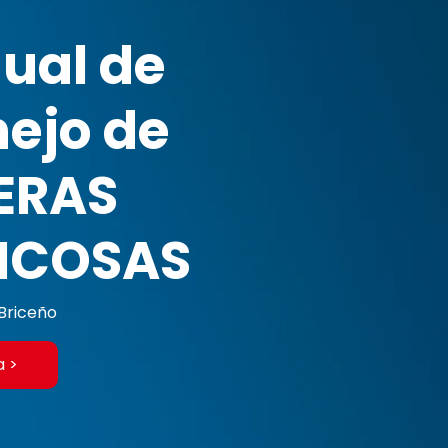
ual de
ejo de
ERAS
ICOSAS
Briceño
a >