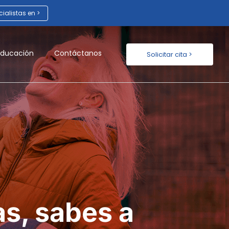
ialistas en >
Educación
Contáctanos
Solicitar cita >
s, sabes a