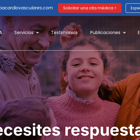
acardiovasculares.com
Solicitar una cita médica >
Espec
A
Servicios
Testimonios
Publicaciones
cesites respuesta