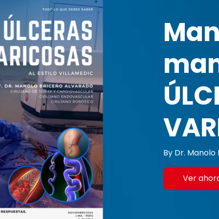
Man
man
ÚLC
VAR
By Dr. Manolo 
Ver ahor