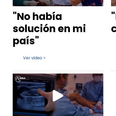
"No había
"
solución en mi
país"
Ver video >