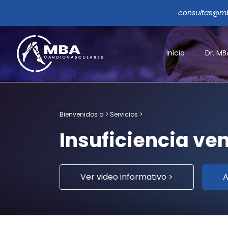
consultas@mb
Inicio
Dr. MB
Bienvenidos a > Servicios >
Insuficiencia ve
Ver video informativo >
A