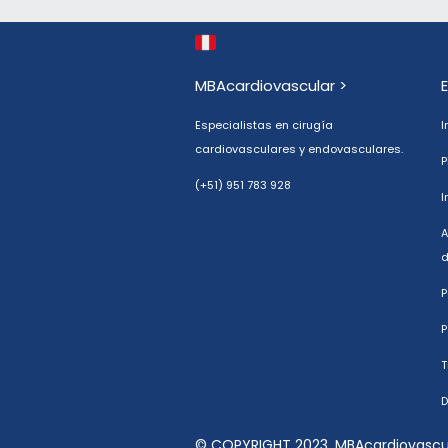
MBAcardiovascular >
Especialistas en cirugía
I
cardiovasculares y endovasculares.
P
(+51) 951 783 928
I
A
d
P
P
T
D
© COPYRIGHT 2023. MBAcardiovascul