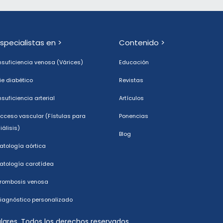
Especialistas en >
Contenido >
nsuficiencia venosa (Várices)
Educación
ie diabético
Revistas
nsuficiencia arterial
Artículos
cceso vascular (Fístulas para
Ponencias
iálisis)
Blog
atología aórtica
atología carotídea
rombosis venosa
iagnóstico personalizado
ares. Todos los derechos reservados.