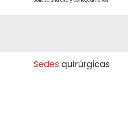
Solicita una cita y conozcámonos
Sedes
quirúrgicas