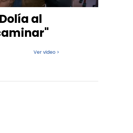
Dolía al
caminar"
Ver video >