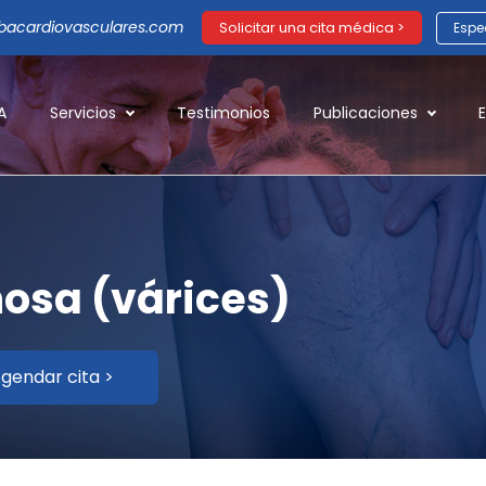
acardiovasculares.com
Solicitar una cita médica >
Espec
A
Servicios
Testimonios
Publicaciones
no
sa (várices)
gendar cita >