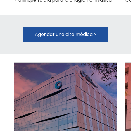
Planifique su día para la cirugía no invasiva
Co
Agendar una cita médica >